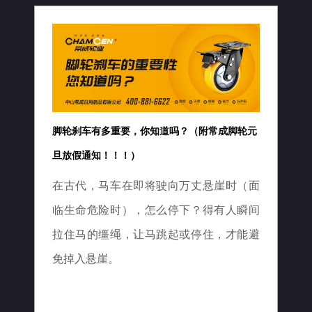
脚轮刹车有多重要，你知道吗？（附常成脚轮元
旦放假通知！！！）
在古代，马车在即将驶向万丈悬崖时（面
临生命危险时），怎么停下？得有人瞬间
拉住马的缰绳，让马跳起或停住，才能避
免掉入悬崖。