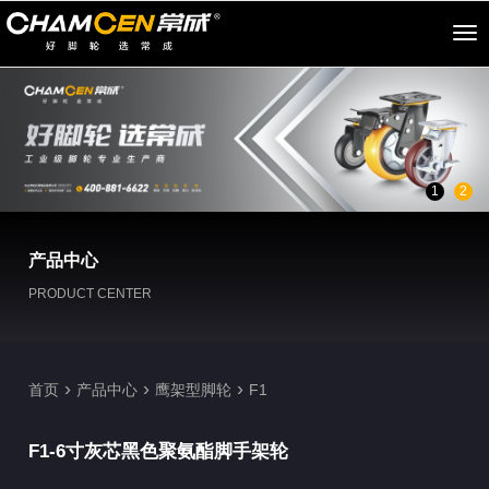
切
换
导
航
1
2
产品中心
PRODUCT CENTER
›
›
›
首页
产品中心
鹰架型脚轮
F1
F1-6寸灰芯黑色聚氨酯脚手架轮