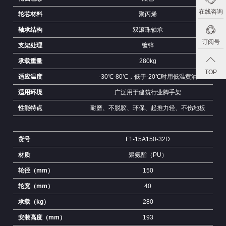
在线咨询
轮芯材料
聚丙烯
轴承结构
双滚珠轴承
订阅号
支架处理
镀锌
承载重量
280kg
TOP
适应温度
-30℃-80℃，低于-20℃时用低温黄油
适用环境
广泛用于建筑行业脚手架
性能特点
耐磨、不脱胶、环保、起推力轻、不伤地板
货号
F1-15A150-32D
材质
聚氨酯（PU）
轮径（mm）
150
轮宽（mm）
40
承载（kg）
280
安装高度（mm）
193