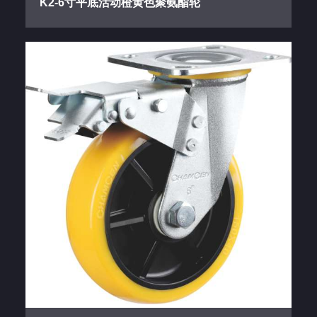
K2-6寸平底活动橙黄色聚氨酯轮