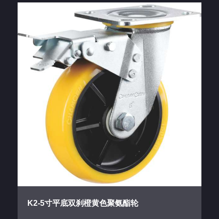
K2-5寸平底双刹橙黄色聚氨酯轮