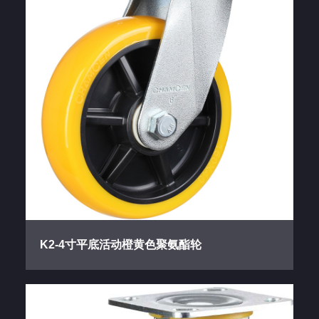
K2-4寸平底活动橙黄色聚氨酯轮